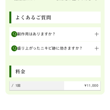
よくあるご質問
Q
副作用はありますか？
打ちすぎると皮膚が凹んだり（陥没）、毛細血管
A
Q
盛り上がったニキビ跡に効きますか？
が浮き出たりすることがあります。状態を見極
め、適切な量を慎重に注入します。
はい、ケロイドや肥厚性瘢痕（盛り上がったニキ
A
ビ跡）を平らにする効果があります。
料金
/ 1回
¥11,000