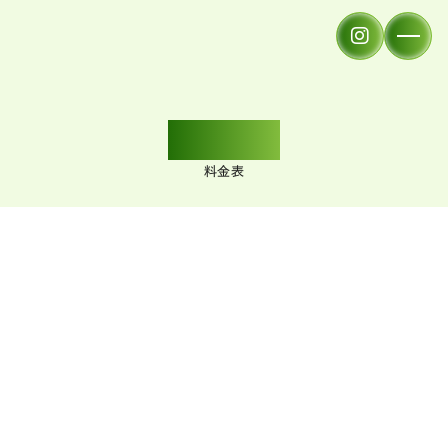
PRICE
料金表
施術から探す
お悩み・目的から探す
サブシジョン
アグネス
イソトレチノイン
シルファームX
ポテンツァ
BHAピーリング