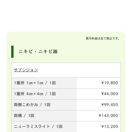
モデリングマスク
テープ類
表示料金は全て税込です。
ニキビ・ニキビ跡
サブシジョン
1箇所 1㎝×1㎝ / 1回
¥19,800
1箇所 4㎝×4㎝ / 1回
¥44,000
両側こめかみ / 1回
¥99,450
両頬 / 1回
¥143,000
ニューラミスライト / 1回
¥13,200