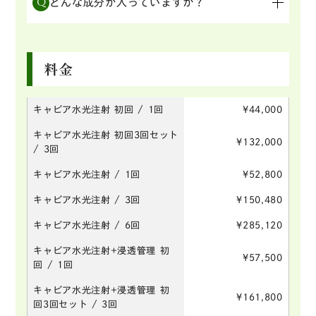
Q
どんな成分が入っていますか？
など、複数の悩みに同時にアプローチできるのが
特徴です。
チョウザメ・サーモン由来の2種類のPDRN、植
A
物由来エクソソーム、5種の美白成分（グルタチ
料金
オン、トラネキサム酸、ビタミンC、ナイアシン
アミド、アルブチン）を配合した、韓国発のオー
ルインワンスキンブースターです。
キャビア水光注射 初回 / 1回
¥44,000
キャビア水光注射 初回3回セット
¥132,000
/ 3回
キャビア水光注射 / 1回
¥52,800
キャビア水光注射 / 3回
¥150,480
キャビア水光注射 / 6回
¥285,120
キャビア水光注射+浸透管理 初
¥57,500
回 / 1回
キャビア水光注射+浸透管理 初
¥161,800
回3回セット / 3回